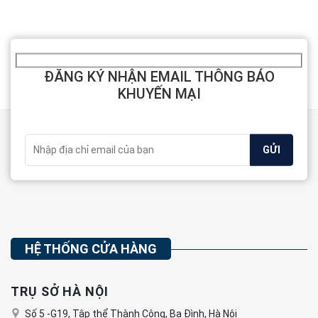
ĐĂNG KÝ NHẬN EMAIL THÔNG BÁO
KHUYẾN MẠI
HỆ THỐNG CỬA HÀNG
TRỤ SỞ HÀ NỘI
Số 5 -G19, Tập thể Thành Công, Ba Đình, Hà Nội