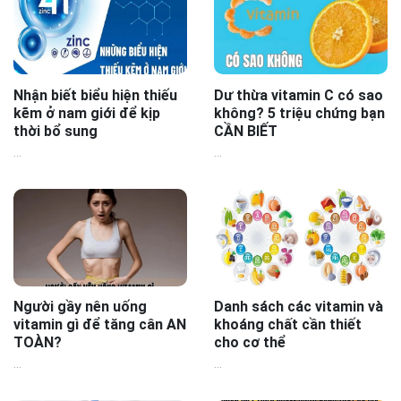
Nhận biết biểu hiện thiếu
Dư thừa vitamin C có sao
kẽm ở nam giới để kịp
không? 5 triệu chứng bạn
thời bổ sung
CẦN BIẾT
...
...
Người gầy nên uống
Danh sách các vitamin và
vitamin gì để tăng cân AN
khoáng chất cần thiết
TOÀN?
cho cơ thể
...
...