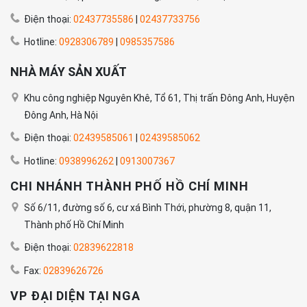
Điện thoại:
02437735586
|
02437733756
Hotline:
0928306789
|
0985357586
NHÀ MÁY SẢN XUẤT
Khu công nghiệp Nguyên Khê, Tổ 61, Thị trấn Đông Anh, Huyện
Đông Anh, Hà Nội
Điện thoại:
02439585061
|
02439585062
Hotline:
0938996262
|
0913007367
CHI NHÁNH THÀNH PHỐ HỒ CHÍ MINH
Số 6/11, đường số 6, cư xá Bình Thới, phường 8, quận 11,
Thành phố Hồ Chí Minh
Điện thoại:
02839622818
Fax:
02839626726
VP ĐẠI DIỆN TẠI NGA