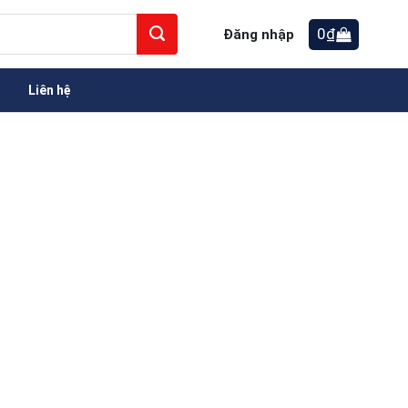
0
₫
Đăng nhập
Liên hệ