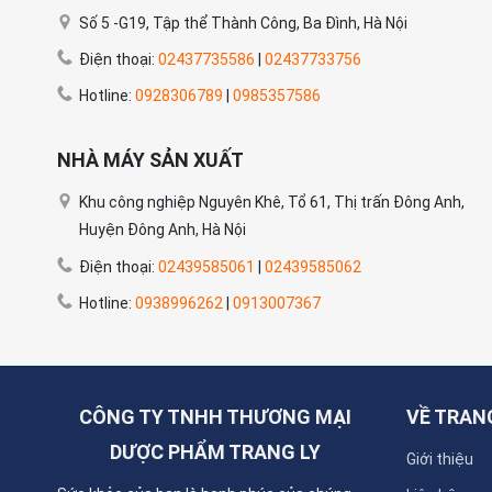
Số 5 -G19, Tập thể Thành Công, Ba Đình, Hà Nội
Điện thoại:
02437735586
|
02437733756
Hotline:
0928306789
|
0985357586
NHÀ MÁY SẢN XUẤT
Khu công nghiệp Nguyên Khê, Tổ 61, Thị trấn Đông Anh,
Huyện Đông Anh, Hà Nội
Điện thoại:
02439585061
|
02439585062
Hotline:
0938996262
|
0913007367
CÔNG TY TNHH THƯƠNG MẠI
VỀ TRA
DƯỢC PHẨM TRANG LY
Giới thiệu