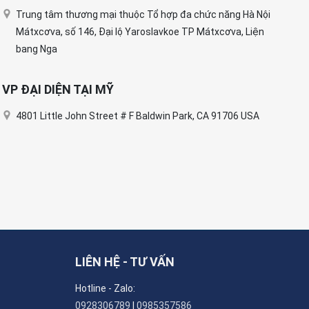
Trung tâm thương mại thuộc Tổ hợp đa chức năng Hà Nội
Mátxcơva, số 146, Đại lộ Yaroslavkoe TP Mátxcơva, Liện
bang Nga
VP ĐẠI DIỆN TẠI MỸ
4801 Little John Street # F Baldwin Park, CA 91706 USA
LIÊN HỆ - TƯ VẤN
Hotline - Zalo:
0928306789
|
0985357586