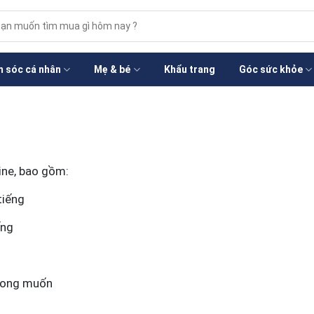
m
m:
 sóc cá nhân
Mẹ & bé
Khẩu trang
Góc sức khỏe
ine, bao gồm:
tiếng
ếng
mong muốn