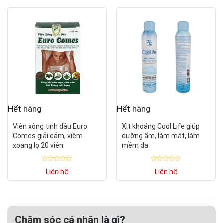
0
0
5
5
sao
sao
Hết hàng
Hết hàng
Viên xông tinh dầu Euro
Xịt khoáng Cool Life giúp
Comes giải cảm, viêm
dưỡng ẩm, làm mát, làm
xoang lọ 20 viên
mềm da
Được
Được
Liên hệ
Liên hệ
xếp
xếp
hạng
hạng
0
0
5
5
sao
sao
Chăm sóc cá nhân
là gì?