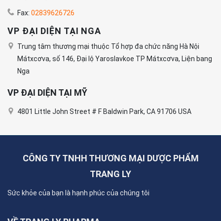
Fax:
02839626726
VP ĐẠI DIỆN TẠI NGA
Trung tâm thương mại thuộc Tổ hợp đa chức năng Hà Nội
Mátxcơva, số 146, Đại lộ Yaroslavkoe TP Mátxcơva, Liện bang
Nga
VP ĐẠI DIỆN TẠI MỸ
4801 Little John Street # F Baldwin Park, CA 91706 USA
CÔNG TY TNHH THƯƠNG MẠI DƯỢC PHẨM
TRANG LY
Sức khỏe của bạn là hạnh phúc của chúng tôi