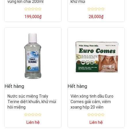
vùng kín chai 200ml
khử mùi
Được
Được
199,000
₫
28,000
₫
xếp
xếp
hạng
hạng
0
0
5
5
sao
sao
Hết hàng
Hết hàng
Nước súc miệng Traly
Viên xông tinh dầu Euro
Terine diệt khuẩn, khử mùi
Comes giải cảm, viêm
hôi miệng
xoang hộp 20 viên
Được
Được
Liên hệ
Liên hệ
xếp
xếp
hạng
hạng