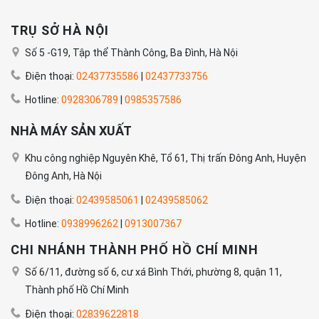
TRỤ SỞ HÀ NỘI
Số 5 -G19, Tập thể Thành Công, Ba Đình, Hà Nội
Điện thoại:
02437735586
|
02437733756
Hotline:
0928306789
|
0985357586
NHÀ MÁY SẢN XUẤT
Khu công nghiệp Nguyên Khê, Tổ 61, Thị trấn Đông Anh, Huyện
Đông Anh, Hà Nội
Điện thoại:
02439585061
|
02439585062
Hotline:
0938996262
|
0913007367
CHI NHÁNH THÀNH PHỐ HỒ CHÍ MINH
Số 6/11, đường số 6, cư xá Bình Thới, phường 8, quận 11,
Thành phố Hồ Chí Minh
Điện thoại:
02839622818