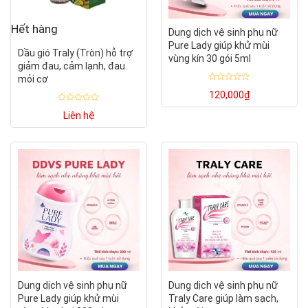
Hết hàng
Dung dịch vệ sinh phụ nữ
Pure Lady giúp khử mùi
Dầu gió Traly (Tròn) hỗ trợ
vùng kín 30 gói 5ml
giảm đau, cảm lạnh, đau
mỏi cơ
Được
120,000
₫
xếp
hạng
Được
0
Liên hệ
xếp
5
hạng
sao
0
5
sao
Dung dịch vệ sinh phụ nữ
Dung dịch vệ sinh phụ nữ
Pure Lady giúp khử mùi
Traly Care giúp làm sạch,