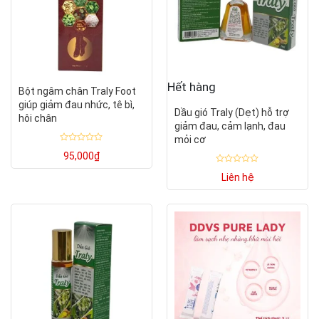
Hết hàng
Bột ngâm chân Traly Foot
giúp giảm đau nhức, tê bì,
Dầu gió Traly (Dẹt) hỗ trợ
hôi chân
giảm đau, cảm lạnh, đau
mỏi cơ
Được
95,000
₫
xếp
hạng
Được
0
Liên hệ
xếp
5
hạng
sao
0
5
sao