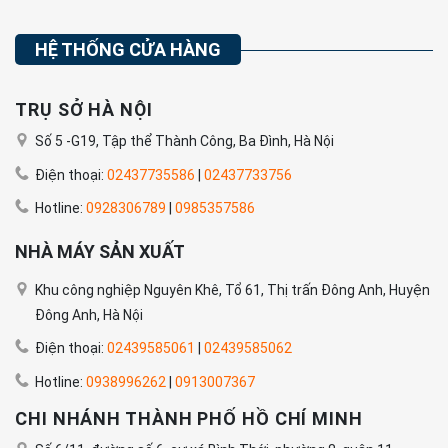
HỆ THỐNG CỬA HÀNG
TRỤ SỞ HÀ NỘI
Số 5 -G19, Tập thể Thành Công, Ba Đình, Hà Nội
Điện thoại:
02437735586
|
02437733756
Hotline:
0928306789
|
0985357586
NHÀ MÁY SẢN XUẤT
Khu công nghiệp Nguyên Khê, Tổ 61, Thị trấn Đông Anh, Huyện
Đông Anh, Hà Nội
Điện thoại:
02439585061
|
02439585062
Hotline:
0938996262
|
0913007367
CHI NHÁNH THÀNH PHỐ HỒ CHÍ MINH