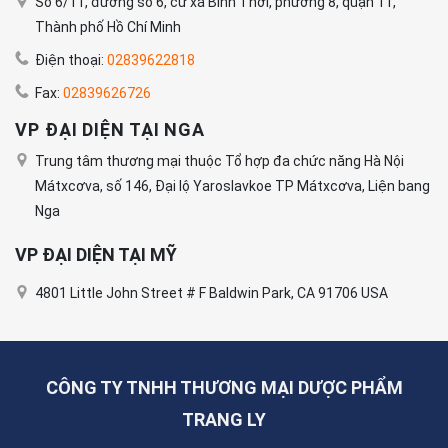
Số 6/11, đường số 6, cư xá Bình Thới, phường 8, quận 11,
Thành phố Hồ Chí Minh
Điện thoại:
02839622818
Fax:
02839626726
VP ĐẠI DIỆN TẠI NGA
Trung tâm thương mại thuộc Tổ hợp đa chức năng Hà Nội
Mátxcơva, số 146, Đại lộ Yaroslavkoe TP Mátxcơva, Liện bang
Nga
VP ĐẠI DIỆN TẠI MỸ
4801 Little John Street # F Baldwin Park, CA 91706 USA
CÔNG TY TNHH THƯƠNG MẠI DƯỢC PHẨM
TRANG LY