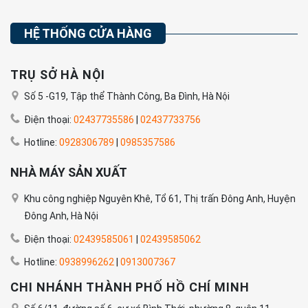
HỆ THỐNG CỬA HÀNG
TRỤ SỞ HÀ NỘI
Số 5 -G19, Tập thể Thành Công, Ba Đình, Hà Nội
Điện thoại:
02437735586
|
02437733756
Hotline:
0928306789
|
0985357586
NHÀ MÁY SẢN XUẤT
Khu công nghiệp Nguyên Khê, Tổ 61, Thị trấn Đông Anh, Huyện
Đông Anh, Hà Nội
Điện thoại:
02439585061
|
02439585062
Hotline:
0938996262
|
0913007367
CHI NHÁNH THÀNH PHỐ HỒ CHÍ MINH