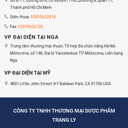
Số 6/11, đường số 6, cư xá Bình Thới, phường 8, quận 11,
Thành phố Hồ Chí Minh
Điện thoại:
02839622818
Fax:
02839626726
VP ĐẠI DIỆN TẠI NGA
Trung tâm thương mại thuộc Tổ hợp đa chức năng Hà Nội
Mátxcơva, số 146, Đại lộ Yaroslavkoe TP Mátxcơva, Liện bang
Nga
VP ĐẠI DIỆN TẠI MỸ
4801 Little John Street # F Baldwin Park, CA 91706 USA
CÔNG TY TNHH THƯƠNG MẠI DƯỢC PHẨM
TRANG LY