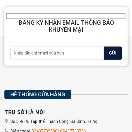
ĐĂNG KÝ NHẬN EMAIL THÔNG BÁO
KHUYẾN MẠI
HỆ THỐNG CỬA HÀNG
TRỤ SỞ HÀ NỘI
Số 5 -G19, Tập thể Thành Công, Ba Đình, Hà Nội
Điện thoại:
02437735586
|
02437733756