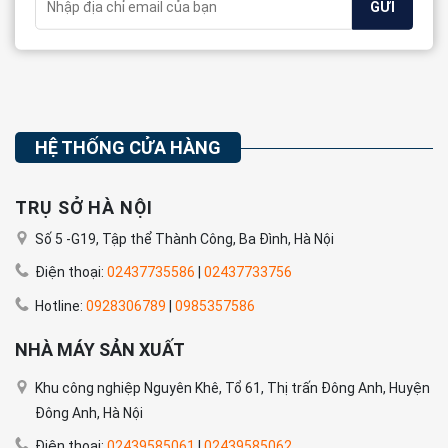
HỆ THỐNG CỬA HÀNG
TRỤ SỞ HÀ NỘI
Số 5 -G19, Tập thể Thành Công, Ba Đình, Hà Nội
Điện thoại:
02437735586
|
02437733756
Hotline:
0928306789
|
0985357586
NHÀ MÁY SẢN XUẤT
Khu công nghiệp Nguyên Khê, Tổ 61, Thị trấn Đông Anh, Huyện
Đông Anh, Hà Nội
Điện thoại:
02439585061
|
02439585062