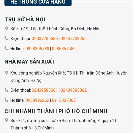
HỆ THỐNG CỬA HÀNG
TRỤ SỞ HÀ NỘI
Số 5 -G19, Tập thể Thành Công, Ba Đình, Hà Nội
Điện thoại:
02437735586
|
02437733756
Hotline:
0928306789
|
0985357586
NHÀ MÁY SẢN XUẤT
Khu công nghiệp Nguyên Khê, Tổ 61, Thị trấn Đông Anh, Huyện
Đông Anh, Hà Nội
Điện thoại:
02439585061
|
02439585062
Hotline:
0938996262
|
0913007367
CHI NHÁNH THÀNH PHỐ HỒ CHÍ MINH
Số 6/11, đường số 6, cư xá Bình Thới, phường 8, quận 11,
Thành phố Hồ Chí Minh