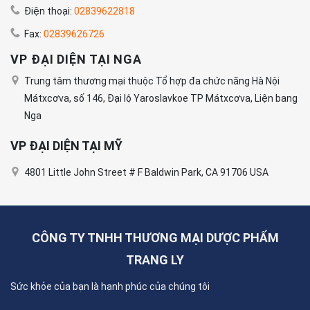
Điện thoại:
02839622818
Fax:
02839626726
VP ĐẠI DIỆN TẠI NGA
Trung tâm thương mại thuộc Tổ hợp đa chức năng Hà Nội
Mátxcơva, số 146, Đại lộ Yaroslavkoe TP Mátxcơva, Liện bang
Nga
VP ĐẠI DIỆN TẠI MỸ
4801 Little John Street # F Baldwin Park, CA 91706 USA
CÔNG TY TNHH THƯƠNG MẠI DƯỢC PHẨM
TRANG LY
Sức khỏe của bạn là hạnh phúc của chúng tôi