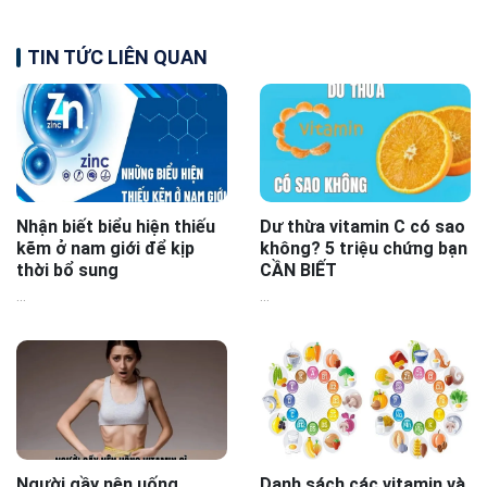
TIN TỨC LIÊN QUAN
Nhận biết biểu hiện thiếu
Dư thừa vitamin C có sao
kẽm ở nam giới để kịp
không? 5 triệu chứng bạn
thời bổ sung
CẦN BIẾT
...
...
Người gầy nên uống
Danh sách các vitamin và