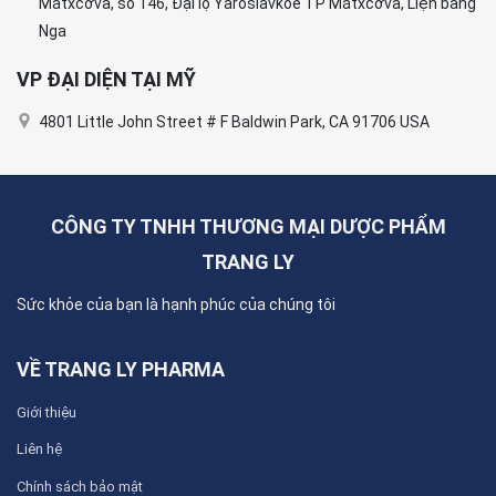
Mátxcơva, số 146, Đại lộ Yaroslavkoe TP Mátxcơva, Liện bang
Nga
VP ĐẠI DIỆN TẠI MỸ
4801 Little John Street # F Baldwin Park, CA 91706 USA
CÔNG TY TNHH THƯƠNG MẠI DƯỢC PHẨM
TRANG LY
Sức khỏe của bạn là hạnh phúc của chúng tôi
VỀ TRANG LY PHARMA
Giới thiệu
Liên hệ
Chính sách bảo mật