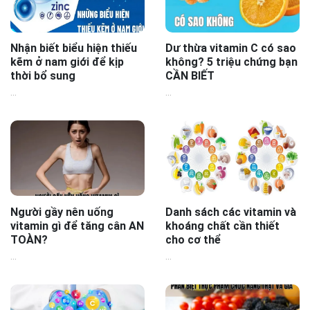
Nhận biết biểu hiện thiếu
Dư thừa vitamin C có sao
kẽm ở nam giới để kịp
không? 5 triệu chứng bạn
thời bổ sung
CẦN BIẾT
...
...
Người gầy nên uống
Danh sách các vitamin và
vitamin gì để tăng cân AN
khoáng chất cần thiết
TOÀN?
cho cơ thể
...
...