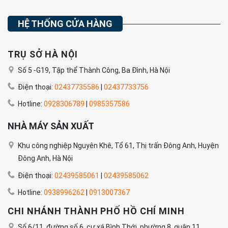
HỆ THỐNG CỬA HÀNG
TRỤ SỞ HÀ NỘI
Số 5 -G19, Tập thể Thành Công, Ba Đình, Hà Nội
Điện thoại:
02437735586
|
02437733756
Hotline:
0928306789
|
0985357586
NHÀ MÁY SẢN XUẤT
Khu công nghiệp Nguyên Khê, Tổ 61, Thị trấn Đông Anh, Huyện
Đông Anh, Hà Nội
Điện thoại:
02439585061
|
02439585062
Hotline:
0938996262
|
0913007367
CHI NHÁNH THÀNH PHỐ HỒ CHÍ MINH
Số 6/11, đường số 6, cư xá Bình Thới, phường 8, quận 11,