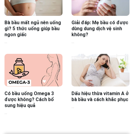
Bà bầu mất ngủ nên uống
Giải đáp: Mẹ bầu có được
gì? 5 thức uống giúp bầu
dùng dung dịch vệ sinh
ngon giấc
không?
...
...
Có bầu uống Omega 3
Dấu hiệu thừa vitamin A ở
được không? Cách bổ
bà bầu và cách khắc phục
sung hiệu quả
...
...