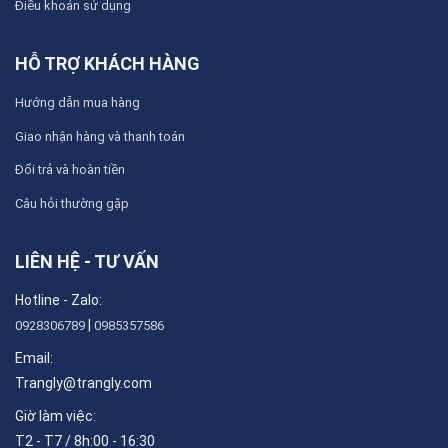
Điều khoản sử dụng
HỖ TRỢ KHÁCH HÀNG
Hướng dẫn mua hàng
Giao nhận hàng và thanh toán
Đổi trả và hoàn tiền
Câu hỏi thường gặp
LIÊN HỆ - TƯ VẤN
Hotline - Zalo:
|
0928306789
0985357586
Email:
Trangly@trangly.com
Giờ làm việc:
T2 - T7 / 8h:00 - 16:30