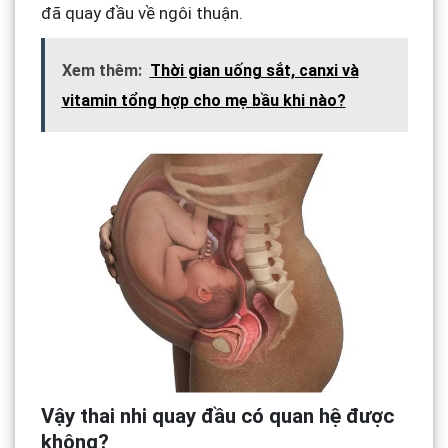
đã quay đầu về ngôi thuận.
Xem thêm:
Thời gian uống sắt, canxi và
vitamin tổng hợp cho mẹ bầu khi nào?
Vậy thai nhi quay đầu có quan hệ được
không?