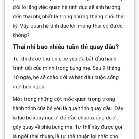
đôi lo lắng việc quan hệ tình dục sẽ ảnh hưởng
đến thai nhi, nhất là trong những tháng cuối thai
kỳ. Vậy, quan hệ tình dục khi mang thai có được
không?
Thai nhi bao nhiêu tuần thì quay đầu?
Từ khi được thụ tinh, bé yêu đã bắt đầu hành
trình dài của mình trong bụng mẹ. Sau 9 tháng
10 ngày, bé sẽ chào đời và bắt đầu cuộc sống
mới bên ngoài.
Một trong những cột mốc quan trọng trong
hành trình của bé yêu là quá trình quay đầu. Đây
là lúc bé xoay người để đầu chúc xuống dưới,
gáy quay về phía bụng mẹ. Tư thế này được gọi
là ngôi thai thuận, là tư thế thuận lợi nhất cho