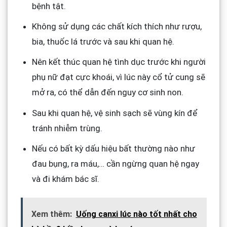
bệnh tật.
Không sử dụng các chất kích thích như rượu,
bia, thuốc lá trước và sau khi quan hệ.
Nên kết thúc quan hệ tình dục trước khi người
phụ nữ đạt cực khoái, vì lúc này cổ tử cung sẽ
mở ra, có thể dẫn đến nguy cơ sinh non.
Sau khi quan hệ, vệ sinh sạch sẽ vùng kín để
tránh nhiễm trùng.
Nếu có bất kỳ dấu hiệu bất thường nào như
đau bụng, ra máu,… cần ngừng quan hệ ngay
và đi khám bác sĩ.
Xem thêm:
Uống canxi lúc nào tốt nhất cho