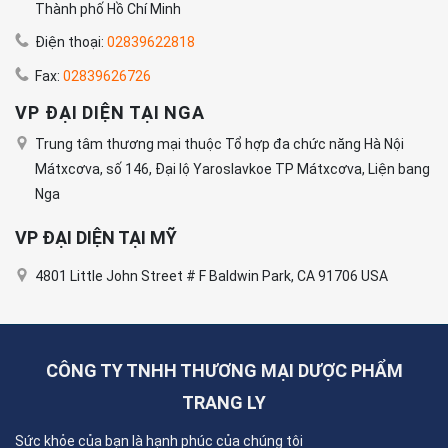
Thành phố Hồ Chí Minh
Điện thoại:
02839622818
Fax:
02839626726
VP ĐẠI DIỆN TẠI NGA
Trung tâm thương mại thuộc Tổ hợp đa chức năng Hà Nội
Mátxcơva, số 146, Đại lộ Yaroslavkoe TP Mátxcơva, Liện bang
Nga
VP ĐẠI DIỆN TẠI MỸ
4801 Little John Street # F Baldwin Park, CA 91706 USA
CÔNG TY TNHH THƯƠNG MẠI DƯỢC PHẨM
TRANG LY
Sức khỏe của bạn là hạnh phúc của chúng tôi