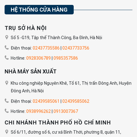
HỆ THỐNG CỬA HÀNG
TRỤ SỞ HÀ NỘI
Số 5 -G19, Tập thể Thành Công, Ba Đình, Hà Nội
Điện thoại:
02437735586
|
02437733756
Hotline:
0928306789
|
0985357586
NHÀ MÁY SẢN XUẤT
Khu công nghiệp Nguyên Khê, Tổ 61, Thị trấn Đông Anh, Huyện
Đông Anh, Hà Nội
Điện thoại:
02439585061
|
02439585062
Hotline:
0938996262
|
0913007367
CHI NHÁNH THÀNH PHỐ HỒ CHÍ MINH
Số 6/11, đường số 6, cư xá Bình Thới, phường 8, quận 11,