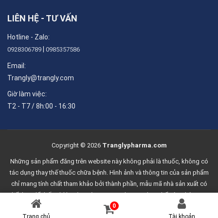
LIÊN HỆ - TƯ VẤN
Hotline - Zalo:
|
0928306789
0985357586
Email:
Trangly@trangly.com
Giờ làm việc:
T2 - T7 / 8h:00 - 16:30
Copyright © 2026
Tranglypharma.com
Những sản phẩm đăng trên website này không phải là thuốc, không có
tác dụng thay thế thuốc chữa bệnh. Hình ảnh và thông tin của sản phẩm
chỉ mang tính chất tham khảo bởi thành phần, mẫu mã nhà sản xuất có
thể thay đổi bất cứ lúc nào mà Trang Ly Pharma chưa thể cập nhật ngay
0
lập tức.
02437735586
Trang chủ
Tài khoản