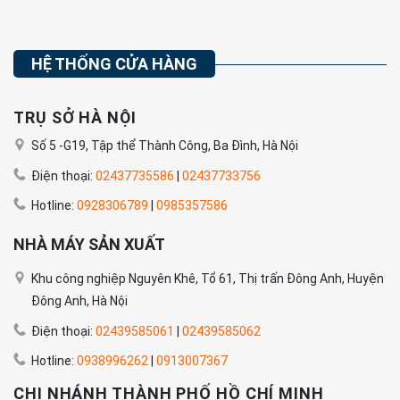
HỆ THỐNG CỬA HÀNG
TRỤ SỞ HÀ NỘI
Số 5 -G19, Tập thể Thành Công, Ba Đình, Hà Nội
Điện thoại:
02437735586
|
02437733756
Hotline:
0928306789
|
0985357586
NHÀ MÁY SẢN XUẤT
Khu công nghiệp Nguyên Khê, Tổ 61, Thị trấn Đông Anh, Huyện
Đông Anh, Hà Nội
Điện thoại:
02439585061
|
02439585062
Hotline:
0938996262
|
0913007367
CHI NHÁNH THÀNH PHỐ HỒ CHÍ MINH