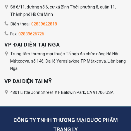
Số 6/11, đường số 6, cư xá Bình Thới, phường 8, quận 11,
Thành phố Hồ Chí Minh
Điện thoại:
02839622818
Fax:
02839626726
VP ĐẠI DIỆN TẠI NGA
Trung tâm thương mại thuộc Tổ hợp đa chức năng Hà Nội
Mátxcơva, số 146, Đại lộ Yaroslavkoe TP Mátxcơva, Liện bang
Nga
VP ĐẠI DIỆN TẠI MỸ
4801 Little John Street # F Baldwin Park, CA 91706 USA
CÔNG TY TNHH THƯƠNG MẠI DƯỢC PHẨM
TRANG LY