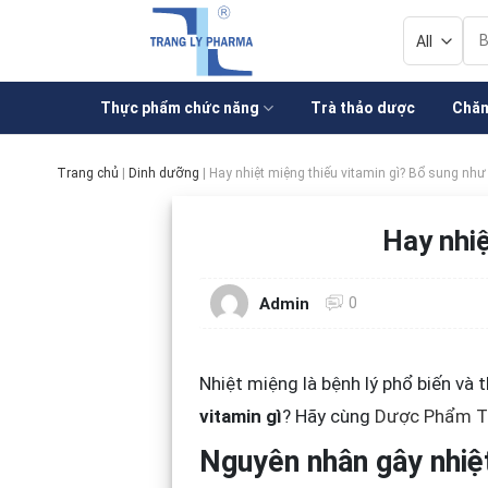
Skip
Tì
to
kiế
content
Thực phẩm chức năng
Trà thảo dược
Chăm
Trang chủ
|
Dinh dưỡng
|
Hay nhiệt miệng thiếu vitamin gì? Bổ sung như
Hay nhiệ
0
Admin
Nhiệt miệng là bệnh lý phổ biến và
vitamin gì
? Hãy cùng
Dược Phẩm T
Nguyên nhân gây nhiệ