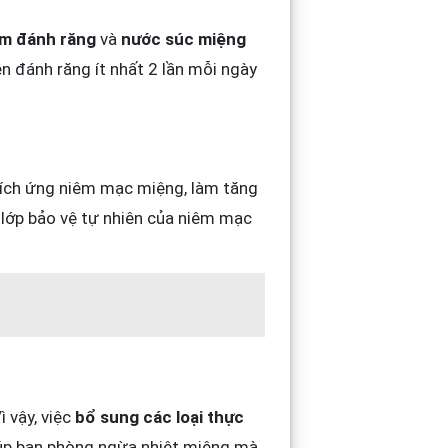
m đánh răng
và
nước súc miệng
n đánh răng ít nhất 2 lần mỗi ngày
ể kích ứng niêm mạc miệng, làm tăng
 lớp bảo vệ tự nhiên của niêm mạc
Vì vậy, việc
bổ sung các loại thực
giúp bạn phòng ngừa nhiệt miệng mà