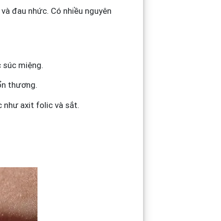
g và đau nhức. Có nhiều nguyên
 súc miệng.
ổn thương.
như axit folic và sắt.
.