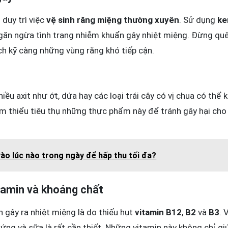
 duy trì việc
vệ sinh răng miệng thường xuyên
. Sử dụng
ke
 ngăn ngừa tình trạng nhiễm khuẩn gây nhiệt miệng. Đừng quê
h kỹ càng những vùng răng khó tiếp cận.
iều axit như ớt, dứa hay các loại trái cây có vị chua có th
ảm thiểu tiêu thụ những thực phẩm này để tránh gây hại cho
ào lúc nào trong ngày để hấp thu tối đa?
tamin và khoáng chất
 gây ra nhiệt miệng là do thiếu hụt
vitamin B12
,
B2
và
B3
. 
trứng và sữa là rất cần thiết. Những vitamin này không chỉ 