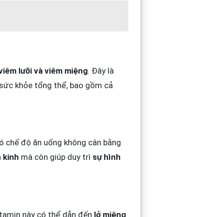
 viêm lưỡi và viêm miệng
. Đây là
ì sức khỏe tổng thể, bao gồm cả
 có chế độ ăn uống không cân bằng
 kinh
mà còn giúp duy trì
sự hình
vitamin này có thể dẫn đến
lở miệng