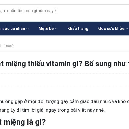
m
m:
 sóc cá nhân
Mẹ & bé
Khẩu trang
Góc sức khỏe
 thế nào?
t miệng thiếu vitamin gì? Bổ sung như
 thường gặp ở mọi đối tượng gây cảm giác đau nhức và khó 
rang Ly
đi tìm lời giải ngay trong bài viết này nhé.
t miệng là gì?