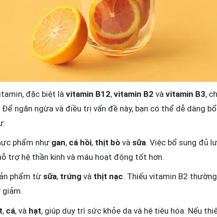
tamin, đặc biệt là
vitamin B12
,
vitamin B2
và
vitamin B3
, c
 Để ngăn ngừa và điều trị vấn đề này, bạn có thể dễ dàng bổ 
ư:
thực phẩm như
gan
,
cá hồi
,
thịt bò
và
sữa
. Việc bổ sung đủ l
ỗ trợ hệ thần kinh và máu hoạt động tốt hơn.
sản phẩm từ
sữa
,
trứng
và
thịt nạc
. Thiếu vitamin B2 thường
y giảm.
t
,
cá
, và
hạt
, giúp duy trì sức khỏe da và hệ tiêu hóa. Nếu thi