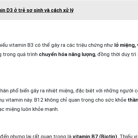
in D3 ở trẻ sơ sinh và cách xử lý
thiếu vitamin B3 có thể gây ra các triệu chứng như
lở miệng,
g trong quá trình
chuyển hóa năng lượng
, đồng thời duy tr
hân phổ biến gây ra nhiệt miệng, đặc biệt với những người
thụ vitamin này. B12 không chỉ quan trọng cho sức khỏe
thần
ạc miệng luôn khỏe mạnh.
 đến nhưng lại rất quan trọng là
vitamin B7 (Biotin)
. Thiếu 