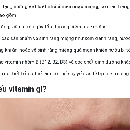
i dạng những
vết loét nhỏ ở niêm mạc miệng
, có màu trắn
bao gồm:
răng, viêm nướu gây tổn thương niêm mạc miệng.
 các sản phẩm vệ sinh răng miệng như kem đánh răng, nước
 khi ăn, hoặc vệ sinh răng miệng quá mạnh khiến nướu bị t
các vitamin nhóm B (B12, B2, B3) và các chất dinh dưỡng khác 
ạn nội tiết tố, có thể làm cơ thể suy yếu và dễ bị nhiệt miệng
ếu vitamin gì?