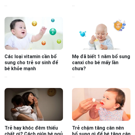
...
...
Các loại vitamin cần bổ
Mẹ đã biết 1 năm bổ sung
sung cho trẻ sơ sinh để
canxi cho bé mấy lần
bé khỏe mạnh
chưa?
...
...
Trẻ hay khóc đêm thiếu
Trẻ chậm tăng cân nên
chất gì? Cách giúp bé ngủ
bổ sung gì để bé tăng cân