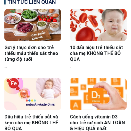
TIN TỨC LIÊN QUAN
Gợi ý thực đơn cho trẻ
10 dấu hiệu trẻ thiếu sắt
thiếu máu thiếu sắt theo
cha mẹ KHÔNG THỂ BỎ
từng độ tuổi
QUA
...
...
Dấu hiệu trẻ thiếu sắt và
Cách uống vitamin D3
kẽm cha mẹ KHÔNG THỂ
cho trẻ sơ sinh AN TOÀN
BỎ QUA
& HIỆU QUẢ nhất