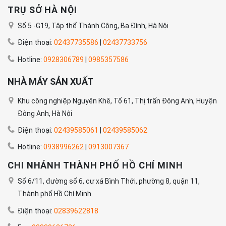
TRỤ SỞ HÀ NỘI
Số 5 -G19, Tập thể Thành Công, Ba Đình, Hà Nội
Điện thoại:
02437735586
|
02437733756
Hotline:
0928306789
|
0985357586
NHÀ MÁY SẢN XUẤT
Khu công nghiệp Nguyên Khê, Tổ 61, Thị trấn Đông Anh, Huyện
Đông Anh, Hà Nội
Điện thoại:
02439585061
|
02439585062
Hotline:
0938996262
|
0913007367
CHI NHÁNH THÀNH PHỐ HỒ CHÍ MINH
Số 6/11, đường số 6, cư xá Bình Thới, phường 8, quận 11,
Thành phố Hồ Chí Minh
Điện thoại:
02839622818