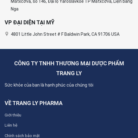
Mátxcơva, số 146, Đại lộ Yaroslavkoe TP Mátxcơva, Liện bang
Nga
VP ĐẠI DIỆN TẠI MỸ
4801 Little John Street # F Baldwin Park, CA 91706 USA
CÔNG TY TNHH THƯƠNG MẠI DƯỢC PHẨM
TRANG LY
Sức khỏe của bạn là hạnh phúc của chúng tôi
VỀ TRANG LY PHARMA
Giới thiệu
Liên hệ
Chính sách bảo mật