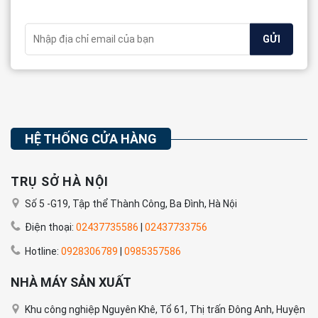
HỆ THỐNG CỬA HÀNG
TRỤ SỞ HÀ NỘI
Số 5 -G19, Tập thể Thành Công, Ba Đình, Hà Nội
Điện thoại:
02437735586
|
02437733756
Hotline:
0928306789
|
0985357586
NHÀ MÁY SẢN XUẤT
Khu công nghiệp Nguyên Khê, Tổ 61, Thị trấn Đông Anh, Huyện