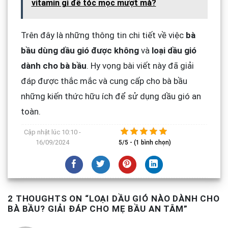
vitamin gì để tóc mọc mượt mà?
Trên đây là những thông tin chi tiết về việc
bà
bầu dùng dầu gió được không
và
loại dầu gió
dành cho bà bầu
. Hy vọng bài viết này đã giải
đáp được thắc mắc và cung cấp cho bà bầu
những kiến thức hữu ích để sử dụng dầu gió an
toàn.
Cập nhật lúc
10:10 -
16/09/2024
5/5 - (1 bình chọn)
2 THOUGHTS ON “
LOẠI DẦU GIÓ NÀO DÀNH CHO
BÀ BẦU? GIẢI ĐÁP CHO MẸ BẦU AN TÂM
”