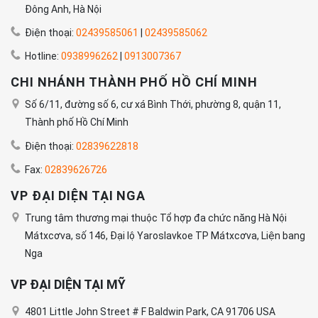
Đông Anh, Hà Nội
Điện thoại:
02439585061
|
02439585062
Hotline:
0938996262
|
0913007367
CHI NHÁNH THÀNH PHỐ HỒ CHÍ MINH
Số 6/11, đường số 6, cư xá Bình Thới, phường 8, quận 11,
Thành phố Hồ Chí Minh
Điện thoại:
02839622818
Fax:
02839626726
VP ĐẠI DIỆN TẠI NGA
Trung tâm thương mại thuộc Tổ hợp đa chức năng Hà Nội
Mátxcơva, số 146, Đại lộ Yaroslavkoe TP Mátxcơva, Liện bang
Nga
VP ĐẠI DIỆN TẠI MỸ
4801 Little John Street # F Baldwin Park, CA 91706 USA