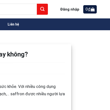
0
₫
Đăng nhập
Liên hệ
hay không?
sức khỏe. Với nhiều công dụng
mạch,… saffron được nhiều người lựa