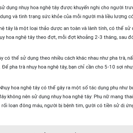
sử dụng nhụy hoa nghệ tây được khuyến nghị cho người trư
 dụng và tình trạng sức khỏe của mỗi người mà liều lượng c
ệ tây là một loại thảo dược an toàn và lành tính, có thể sử 
ụy hoa nghệ tây theo đợt, mỗi đợt khoảng 2-3 tháng, sau đó
y có thể sử dụng theo nhiều cách khác nhau như pha trà, nấ
à. Để pha trà nhụy hoa nghệ tây, bạn chỉ cần cho 5-10 sợi n
Nhụy hoa nghệ tây có thể gây ra một số tác dụng phụ như bu
đây không nên sử dụng nhụy hoa nghệ tây: Phụ nữ mang thai
ối loạn đông máu, người bị bệnh tim, gười có tiền sử dị ứng