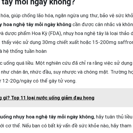
 tây mỗi ngày không?
hóa, giúp chống lão hóa, ngăn ngừa ung thư, bảo vệ sức kh
y hoa nghệ tây mỗi ngày không
cần được cân nhắc và không
 dược phẩm Hoa Kỳ (FDA), nhụy hoa nghệ tây là loại thảo dư
o thấy việc sử dụng 30mg chiết xuất hoặc 15-200mg saffro
và hệ thống tuần hoàn
c uống quá liều. Một nghiên cứu đã chỉ ra rằng việc sử dụn
i như chán ăn, nhức đầu, suy nhược và chóng mặt. Trường h
từ 12-20g/ngày có thể gây tử vong.
g gì? Top 11 loại nước uống giảm đau họng
 uống nhụy hoa nghệ tây mỗi ngày không
, hãy tuân thủ li
i cơ thể. Nếu bạn có bất kỳ vấn đề sức khỏe nào, hãy tham kh