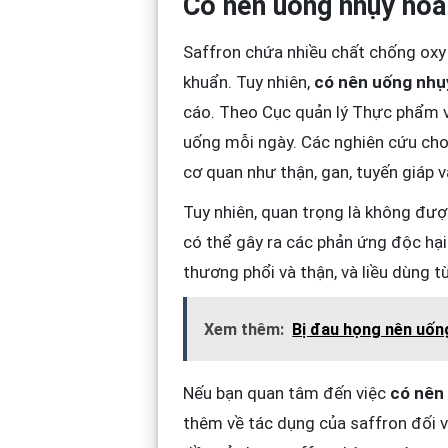
Có nên uống nhụy hoa
Saffron chứa nhiều chất chống oxy 
khuẩn. Tuy nhiên,
có nên uống nhụ
cáo. Theo Cục quản lý Thực phẩm và
uống mỗi ngày. Các nghiên cứu ch
cơ quan như thận, gan, tuyến giáp 
Tuy nhiên, quan trọng là không đượ
có thể gây ra các phản ứng độc hạ
thương phổi và thận, và liều dùng 
Xem thêm:
Bị đau họng nên uốn
Nếu bạn quan tâm đến việc
có nên
thêm về tác dụng của saffron đối vớ