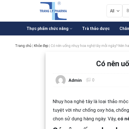
Skip
Tì
to
kiế
content
Thực phẩm chức năng
Trà thảo dược
Chăm
Trang chủ
|
Khỏe đẹp
|
Có nên uống nhụy hoa nghệ tây mỗi ngày? Nên h
Có nên uố
0
Admin
Nhụy hoa nghệ tây là loại thảo mộ
tuyệt vời như chống oxy hóa, chống
chọn sử dụng hàng ngày. Vậy,
có n