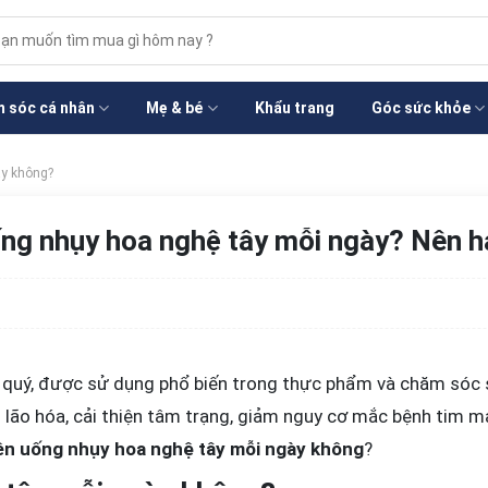
m
m:
 sóc cá nhân
Mẹ & bé
Khẩu trang
Góc sức khỏe
ay không?
ng nhụy hoa nghệ tây mỗi ngày? Nên 
c quý, được sử dụng phổ biến trong thực phẩm và chăm sóc 
 lão hóa, cải thiện tâm trạng, giảm nguy cơ mắc bệnh tim 
ên uống nhụy hoa nghệ tây mỗi ngày không
?