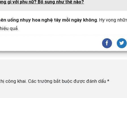
ụng gì với phụ nữ? Bổ sung như thế nào?
nên uống nhụy hoa nghệ tây mỗi ngày không
. Hy vọng nhữ
hiệu quả.
hị công khai.
Các trường bắt buộc được đánh dấu
*