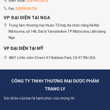
Điện thoại:
02839622818
Fax:
02839626726
VP ĐẠI DIỆN TẠI NGA
Trung tâm thương mại thuộc Tổ hợp đa chức năng Hà Nội
Mátxcơva, số 146, Đại lộ Yaroslavkoe TP Mátxcơva, Liện bang
Nga
VP ĐẠI DIỆN TẠI MỸ
4801 Little John Street # F Baldwin Park, CA 91706 USA
CÔNG TY TNHH THƯƠNG MẠI DƯỢC PHẨM
TRANG LY
Sức khỏe của bạn là hạnh phúc của chúng tôi