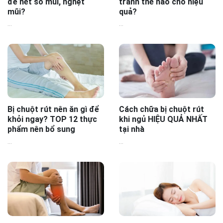
để hết sổ mũi, nghẹt
tránh thế nào cho hiệu
mũi?
quả?
...
...
Bị chuột rút nên ăn gì để
Cách chữa bị chuột rút
khỏi ngay? TOP 12 thực
khi ngủ HIỆU QUẢ NHẤT
phẩm nên bổ sung
tại nhà
...
...