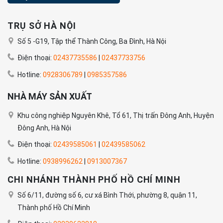
TRỤ SỞ HÀ NỘI
Số 5 -G19, Tập thể Thành Công, Ba Đình, Hà Nội
Điện thoại:
02437735586
|
02437733756
Hotline:
0928306789
|
0985357586
NHÀ MÁY SẢN XUẤT
Khu công nghiệp Nguyên Khê, Tổ 61, Thị trấn Đông Anh, Huyện
Đông Anh, Hà Nội
Điện thoại:
02439585061
|
02439585062
Hotline:
0938996262
|
0913007367
CHI NHÁNH THÀNH PHỐ HỒ CHÍ MINH
Số 6/11, đường số 6, cư xá Bình Thới, phường 8, quận 11,
Thành phố Hồ Chí Minh