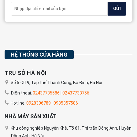
HỆ THỐNG CỬA HÀNG
TRỤ SỞ HÀ NỘI
Số 5 -G19, Tập thể Thành Công, Ba Đình, Hà Nội
Điện thoại:
02437735586
|
02437733756
Hotline:
0928306789
|
0985357586
NHÀ MÁY SẢN XUẤT
Khu công nghiệp Nguyên Khê, Tổ 61, Thị trấn Đông Anh, Huyện
Đông Anh, Hà Nội