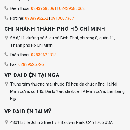
Điện thoại:
02439585061
|
02439585062
Hotline:
0938996262
|
0913007367
CHI NHÁNH THÀNH PHỐ HỒ CHÍ MINH
Số 6/11, đường số 6, cư xá Bình Thới, phường 8, quận 11,
Thành phố Hồ Chí Minh
Điện thoại:
02839622818
Fax:
02839626726
VP ĐẠI DIỆN TẠI NGA
Trung tâm thương mại thuộc Tổ hợp đa chức năng Hà Nội
Mátxcơva, số 146, Đại lộ Yaroslavkoe TP Mátxcơva, Liện bang
Nga
VP ĐẠI DIỆN TẠI MỸ
4801 Little John Street # F Baldwin Park, CA 91706 USA