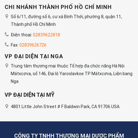
CHI NHÁNH THÀNH PHỐ HỒ CHÍ MINH
Số 6/11, đường số 6, cư xá Bình Thới, phường 8, quận 11,
Thành phố Hồ Chí Minh
Điện thoại:
02839622818
Fax:
02839626726
VP ĐẠI DIỆN TẠI NGA
Trung tâm thương mại thuộc Tổ hợp đa chức năng Hà Nội
Mátxcơva, số 146, Đại lộ Yaroslavkoe TP Mátxcơva, Liện bang
Nga
VP ĐẠI DIỆN TẠI MỸ
4801 Little John Street # F Baldwin Park, CA 91706 USA
CÔNG TY TNHH THƯƠNG MẠI DƯỢC PHẨM