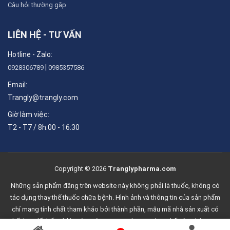
Câu hỏi thường gặp
LIÊN HỆ - TƯ VẤN
Hotline - Zalo:
|
0928306789
0985357586
Email:
Trangly@trangly.com
Giờ làm việc:
T2 - T7 / 8h:00 - 16:30
Copyright © 2026
Tranglypharma.com
Những sản phẩm đăng trên website này không phải là thuốc, không có
tác dụng thay thế thuốc chữa bệnh. Hình ảnh và thông tin của sản phẩm
chỉ mang tính chất tham khảo bởi thành phần, mẫu mã nhà sản xuất có
thể thay đổi bất cứ lúc nào mà Trang Ly Pharma chưa thể cập nhật ngay