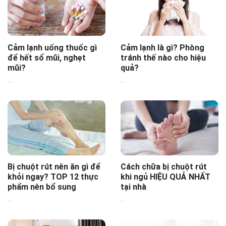
Cảm lạnh uống thuốc gì
Cảm lạnh là gì? Phòng
để hết sổ mũi, nghẹt
tránh thế nào cho hiệu
mũi?
quả?
...
...
Bị chuột rút nên ăn gì để
Cách chữa bị chuột rút
khỏi ngay? TOP 12 thực
khi ngủ HIỆU QUẢ NHẤT
phẩm nên bổ sung
tại nhà
...
...