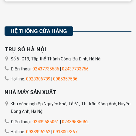
HỆ THỐNG CỬA HÀNG
TRỤ SỞ HÀ NỘI
Số 5 -G19, Tập thể Thành Công, Ba Đình, Hà Nội
Điện thoại:
02437735586
|
02437733756
Hotline:
0928306789
|
0985357586
NHÀ MÁY SẢN XUẤT
Khu công nghiệp Nguyên Khê, Tổ 61, Thị trấn Đông Anh, Huyện
Đông Anh, Hà Nội
Điện thoại:
02439585061
|
02439585062
Hotline:
0938996262
|
0913007367