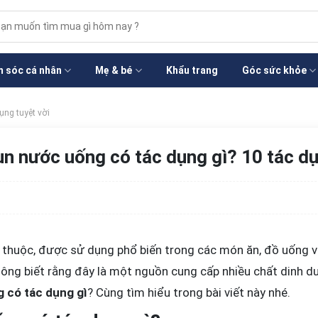
m
m:
 sóc cá nhân
Mẹ & bé
Khẩu trang
Góc sức khỏe
ụng tuyệt vời
n nước uống có tác dụng gì? 10 tác dụ
n thuộc, được sử dụng phổ biến trong các món ăn, đồ uống và
ng biết rằng đây là một nguồn cung cấp nhiều chất dinh dư
 có tác dụng gì
? Cùng tìm hiểu trong bài viết này nhé.