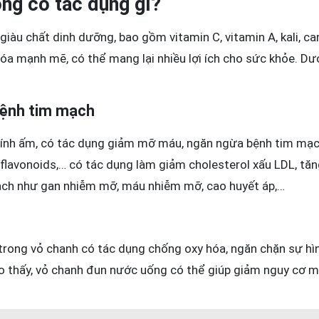
ng có tác dụng gì?
u chất dinh dưỡng, bao gồm vitamin C, vitamin A, kali, canx
óa mạnh mẽ, có thể mang lại nhiều lợi ích cho sức khỏe. Dư
bệnh tim mạch
 tính ấm, có tác dụng giảm mỡ máu, ngăn ngừa bệnh tim mạ
 flavonoids,… có tác dụng làm giảm cholesterol xấu LDL, tăn
ch như gan nhiễm mỡ, máu nhiễm mỡ, cao huyết áp,…
trong vỏ chanh có tác dụng chống oxy hóa, ngăn chặn sự hìn
o thấy, vỏ chanh đun nước uống có thể giúp giảm nguy cơ 