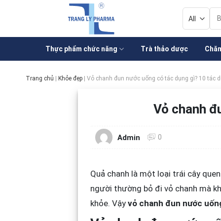
Skip
Tì
to
kiế
content
Thực phẩm chức năng
Trà thảo dược
Chăm
Trang chủ
|
Khỏe đẹp
|
Vỏ chanh đun nước uống có tác dụng gì? 10 tác d
Vỏ chanh đu
0
Admin
Quả chanh là một loại trái cây que
người thường bỏ đi vỏ chanh mà khô
khỏe. Vậy
vỏ chanh đun nước uống