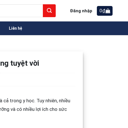
0
₫
Đăng nhập
Liên hệ
ng tuyệt vời
 cả trong y học. Tuy nhiên, nhiều
ỡng và có nhiều lợi ích cho sức