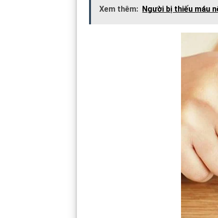
Xem thêm:
Người bị thiếu máu n