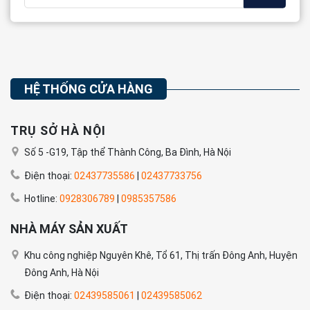
HỆ THỐNG CỬA HÀNG
TRỤ SỞ HÀ NỘI
Số 5 -G19, Tập thể Thành Công, Ba Đình, Hà Nội
Điện thoại:
02437735586
|
02437733756
Hotline:
0928306789
|
0985357586
NHÀ MÁY SẢN XUẤT
Khu công nghiệp Nguyên Khê, Tổ 61, Thị trấn Đông Anh, Huyện
Đông Anh, Hà Nội
Điện thoại:
02439585061
|
02439585062