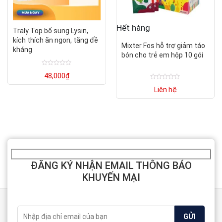
Hết hàng
Traly Top bổ sung Lysin,
kích thích ăn ngon, tăng đề
Mixter Fos hỗ trợ giảm táo
kháng
bón cho trẻ em hộp 10 gói
Được
48,000
₫
xếp
hạng
Được
Liên hệ
0
xếp
5
hạng
sao
0
5
sao
ĐĂNG KÝ NHẬN EMAIL THÔNG BÁO
KHUYẾN MẠI