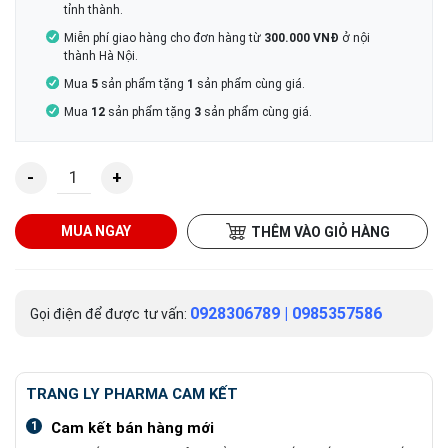
tỉnh thành.
Miễn phí giao hàng cho đơn hàng từ
300.000 VNĐ
ở nội
thành Hà Nội.
Mua
5
sản phẩm tặng
1
sản phẩm cùng giá.
Mua
12
sản phẩm tặng
3
sản phẩm cùng giá.
Siro Traly Memo kích thích ăn ngon, tăng đề kháng cho bé
MUA NGAY
THÊM VÀO GIỎ HÀNG
0928306789
|
0985357586
Gọi điện để được tư vấn:
TRANG LY PHARMA CAM KẾT
1
Cam kết bán hàng mới