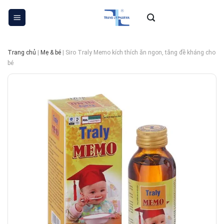
Skip
to
content
Trang chủ
|
Mẹ & bé
|
Siro Traly Memo kích thích ăn ngon, tăng đề kháng cho
bé