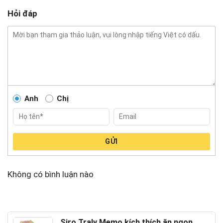
Hỏi đáp
Anh
Chị
GỬI
Không có bình luận nào
Siro Traly Memo kích thích ăn ngon,