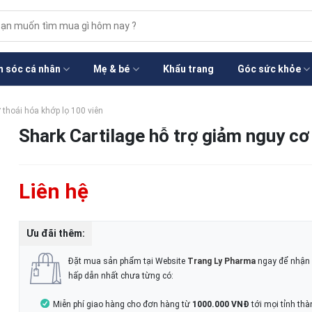
m
m:
 sóc cá nhân
Mẹ & bé
Khẩu trang
Góc sức khỏe
 thoái hóa khớp lọ 100 viên
Shark Cartilage hỗ trợ giảm nguy cơ
Liên hệ
Ưu đãi thêm:
Đặt mua sản phẩm tại Website
Trang Ly Pharma
ngay để nhận 
hấp dẫn nhất chưa từng có:
Miễn phí giao hàng cho đơn hàng từ
1000.000 VNĐ
tới mọi tỉnh thà