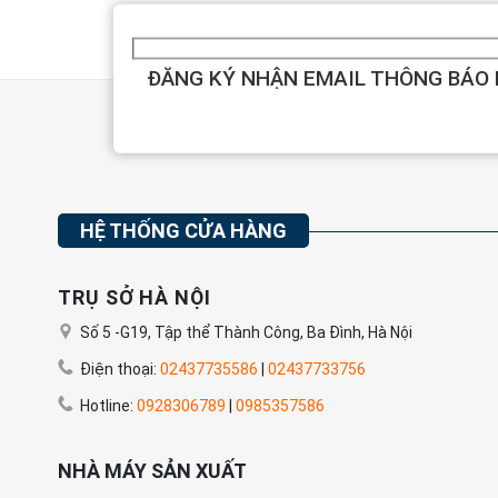
ĐĂNG KÝ NHẬN EMAIL THÔNG BÁO
HỆ THỐNG CỬA HÀNG
TRỤ SỞ HÀ NỘI
Số 5 -G19, Tập thể Thành Công, Ba Đình, Hà Nội
Điện thoại:
02437735586
|
02437733756
Hotline:
0928306789
|
0985357586
NHÀ MÁY SẢN XUẤT