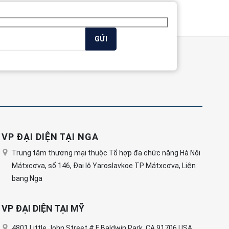
VP ĐẠI DIỆN TẠI NGA
Trung tâm thương mại thuộc Tổ hợp đa chức năng Hà Nội
Mátxcơva, số 146, Đại lộ Yaroslavkoe TP Mátxcơva, Liện
bang Nga
VP ĐẠI DIỆN TẠI MỸ
4801 Little John Street # F Baldwin Park, CA 91706 USA