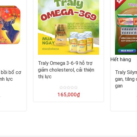
Hết hàng
Traly Omega 3-6-9 hỗ trợ
giảm cholesterol, cải thiện
 bồi bổ cơ
Traly Sily
thị lực
nh lực
gan, tăng
gan
Được
165,000
₫
xếp
hạng
0
5
sao