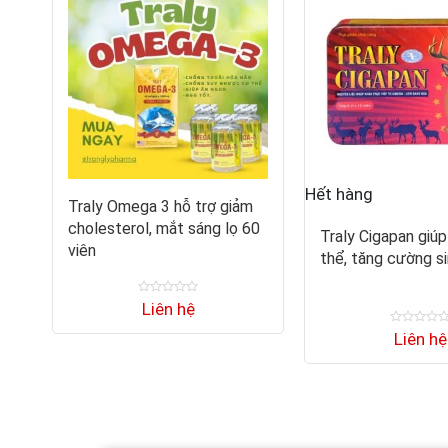
Hết hàng
Traly Omega 3 hỗ trợ giảm
cholesterol, mắt sáng lọ 60
Traly Cigapan giúp
viên
thể, tăng cường si
Được
Liên hệ
xếp
hạng
Được
Liên hệ
0
xếp
5
hạng
sao
0
5
sao