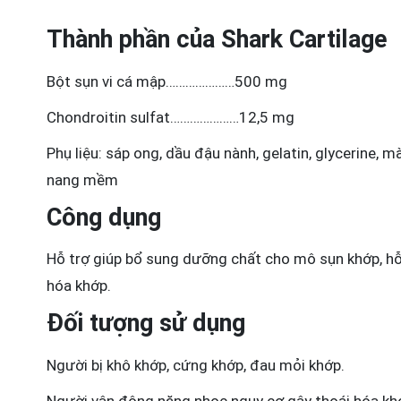
Thành phần của Shark Cartilage
Bột sụn vi cá mập…………………500 mg
Chondroitin sulfat…………………12,5 mg
Phụ liệu: sáp ong, dầu đậu nành, gelatin, glycerine,
nang mềm
Công dụng
Hỗ trợ giúp bổ sung dưỡng chất cho mô sụn khớp, hỗ 
hóa khớp.
Đối tượng sử dụng
Người bị khô khớp, cứng khớp, đau mỏi khớp.
Người vận động nặng nhọc nguy cơ gây thoái hóa kh