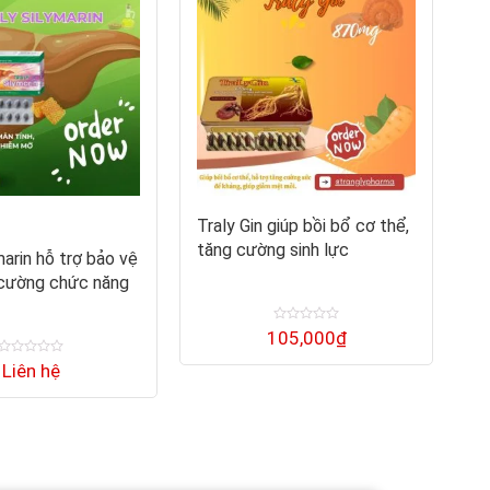
Traly Gin giúp bồi bổ cơ thể,
Vi
tăng cường sinh lực
ch
marin hỗ trợ bảo vệ
 cường chức năng
Được
105,000
₫
xếp
hạng
Được
Liên hệ
0
xếp
5
hạng
sao
0
5
sao