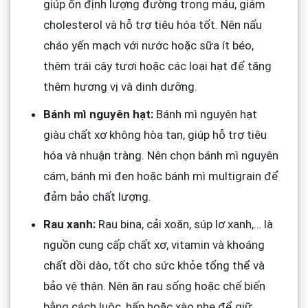
giúp ổn định lượng đường trong máu, giảm
cholesterol và hỗ trợ tiêu hóa tốt. Nên nấu
cháo yến mạch với nước hoặc sữa ít béo,
thêm trái cây tươi hoặc các loại hạt để tăng
thêm hương vị và dinh dưỡng.
Bánh mì nguyên hạt:
Bánh mì nguyên hạt
giàu chất xơ không hòa tan, giúp hỗ trợ tiêu
hóa và nhuận tràng. Nên chọn bánh mì nguyên
cám, bánh mì đen hoặc bánh mì multigrain để
đảm bảo chất lượng.
Rau xanh:
Rau bina, cải xoăn, súp lơ xanh,… là
nguồn cung cấp chất xơ, vitamin và khoáng
chất dồi dào, tốt cho sức khỏe tổng thể và
bảo vệ thận. Nên ăn rau sống hoặc chế biến
bằng cách luộc, hấp hoặc xào nhẹ để giữ