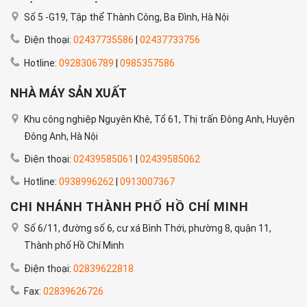
Số 5 -G19, Tập thể Thành Công, Ba Đình, Hà Nội
Điện thoại:
02437735586
|
02437733756
Hotline:
0928306789
|
0985357586
NHÀ MÁY SẢN XUẤT
Khu công nghiệp Nguyên Khê, Tổ 61, Thị trấn Đông Anh, Huyện
Đông Anh, Hà Nội
Điện thoại:
02439585061
|
02439585062
Hotline:
0938996262
|
0913007367
CHI NHÁNH THÀNH PHỐ HỒ CHÍ MINH
Số 6/11, đường số 6, cư xá Bình Thới, phường 8, quận 11,
Thành phố Hồ Chí Minh
Điện thoại:
02839622818
Fax:
02839626726