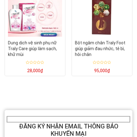
Dung dịch vệ sinh phụ nữ
Bột ngâm chân Traly Foot
Traly Care giúp làm sạch,
giúp giảm đau nhức, tê bì,
khử mùi
hôi chân
Được
Được
28,000
₫
95,000
₫
xếp
xếp
hạng
hạng
0
0
5
5
sao
sao
ĐĂNG KÝ NHẬN EMAIL THÔNG BÁO
KHUYẾN MẠI