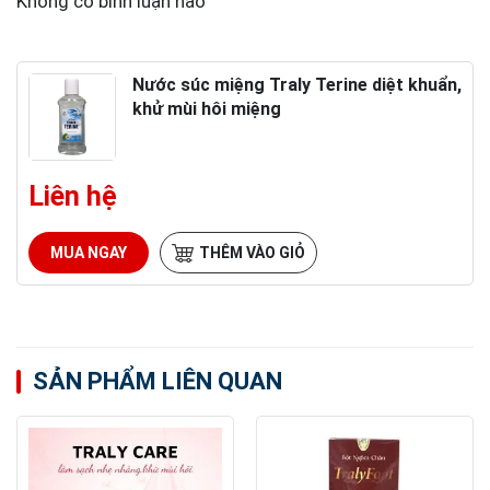
Không có bình luận nào
Nước súc miệng Traly Terine diệt khuẩn,
khử mùi hôi miệng
Liên hệ
MUA NGAY
THÊM VÀO GIỎ
SẢN PHẨM LIÊN QUAN