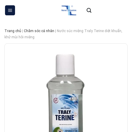
Skip
to
content
Trang chủ
|
Chăm sóc cá nhân
|
Nước súc miệng Traly Terine diệt khuẩn,
khử mùi hôi miệng