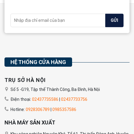
HỆ THỐNG CỬA HÀNG
TRỤ SỞ HÀ NỘI
Số 5 -G19, Tập thể Thành Công, Ba Đình, Hà Nội
Điện thoại:
02437735586
|
02437733756
Hotline:
0928306789
|
0985357586
NHÀ MÁY SẢN XUẤT
Khu công nghiệp Nguyên Khê, Tổ 61, Thị trấn Đông Anh, Huyện