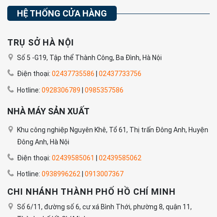
HỆ THỐNG CỬA HÀNG
TRỤ SỞ HÀ NỘI
Số 5 -G19, Tập thể Thành Công, Ba Đình, Hà Nội
Điện thoại:
02437735586
|
02437733756
Hotline:
0928306789
|
0985357586
NHÀ MÁY SẢN XUẤT
Khu công nghiệp Nguyên Khê, Tổ 61, Thị trấn Đông Anh, Huyện
Đông Anh, Hà Nội
Điện thoại:
02439585061
|
02439585062
Hotline:
0938996262
|
0913007367
CHI NHÁNH THÀNH PHỐ HỒ CHÍ MINH
Số 6/11, đường số 6, cư xá Bình Thới, phường 8, quận 11,