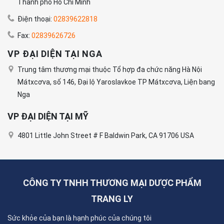
Thành phố Hồ Chí Minh
Điện thoại:
02839622818
Fax:
02839626726
VP ĐẠI DIỆN TẠI NGA
Trung tâm thương mại thuộc Tổ hợp đa chức năng Hà Nội
Mátxcơva, số 146, Đại lộ Yaroslavkoe TP Mátxcơva, Liện bang
Nga
VP ĐẠI DIỆN TẠI MỸ
4801 Little John Street # F Baldwin Park, CA 91706 USA
CÔNG TY TNHH THƯƠNG MẠI DƯỢC PHẨM
TRANG LY
Sức khỏe của bạn là hạnh phúc của chúng tôi