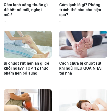
Cảm lạnh uống thuốc gì
Cảm lạnh là gì? Phòng
để hết sổ mũi, nghẹt
tránh thế nào cho hiệu
mũi?
quả?
...
...
Bị chuột rút nên ăn gì để
Cách chữa bị chuột rút
khỏi ngay? TOP 12 thực
khi ngủ HIỆU QUẢ NHẤT
phẩm nên bổ sung
tại nhà
...
...