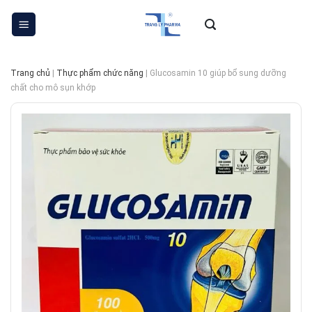
Skip
to
content
Trang chủ
|
Thực phẩm chức năng
|
Glucosamin 10 giúp bổ sung dưỡng
chất cho mô sụn khớp