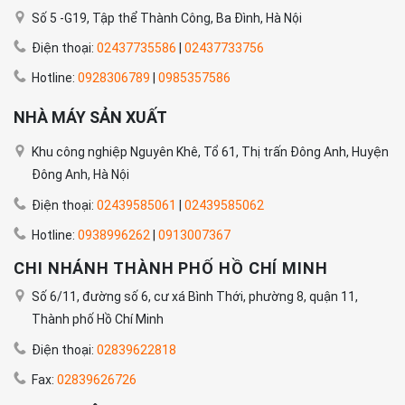
Số 5 -G19, Tập thể Thành Công, Ba Đình, Hà Nội
Điện thoại:
02437735586
|
02437733756
Hotline:
0928306789
|
0985357586
NHÀ MÁY SẢN XUẤT
Khu công nghiệp Nguyên Khê, Tổ 61, Thị trấn Đông Anh, Huyện
Đông Anh, Hà Nội
Điện thoại:
02439585061
|
02439585062
Hotline:
0938996262
|
0913007367
CHI NHÁNH THÀNH PHỐ HỒ CHÍ MINH
Số 6/11, đường số 6, cư xá Bình Thới, phường 8, quận 11,
Thành phố Hồ Chí Minh
Điện thoại:
02839622818
Fax:
02839626726