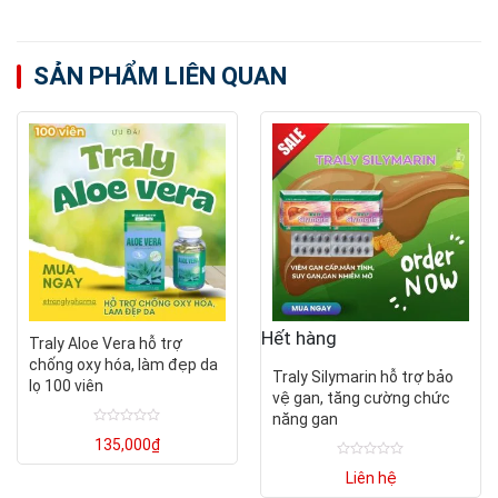
SẢN PHẨM LIÊN QUAN
Hết hàng
Traly Aloe Vera hỗ trợ
chống oxy hóa, làm đẹp da
Traly Silymarin hỗ trợ bảo
lọ 100 viên
vệ gan, tăng cường chức
năng gan
Được
135,000
₫
xếp
hạng
Được
0
Liên hệ
xếp
5
hạng