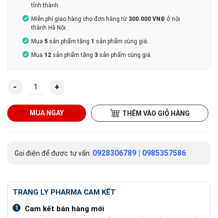
tỉnh thành.
Miễn phí giao hàng cho đơn hàng từ
300.000 VNĐ
ở nội
thành Hà Nội.
Mua
5
sản phẩm tặng
1
sản phẩm cùng giá.
Mua
12
sản phẩm tặng
3
sản phẩm cùng giá.
Glucosamin 10 giúp bổ sung dưỡng chất cho mô sụn khớp 
MUA NGAY
THÊM VÀO GIỎ HÀNG
0928306789
|
0985357586
Gọi điện để được tư vấn:
TRANG LY PHARMA CAM KẾT
1
Cam kết bán hàng mới