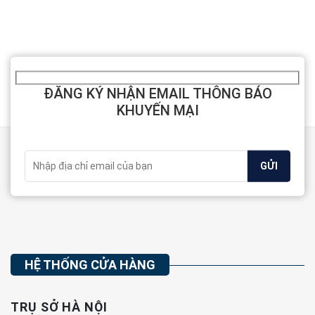
sao
0
5
sao
ĐĂNG KÝ NHẬN EMAIL THÔNG BÁO
KHUYẾN MẠI
HỆ THỐNG CỬA HÀNG
TRỤ SỞ HÀ NỘI