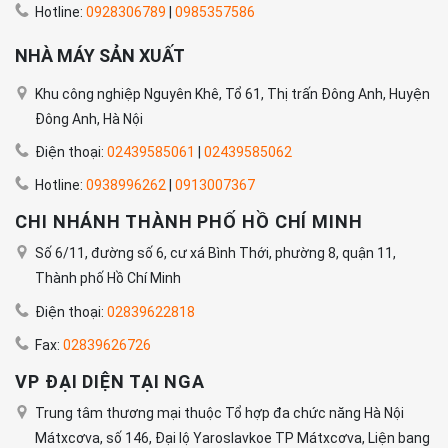
Hotline:
0928306789
|
0985357586
NHÀ MÁY SẢN XUẤT
Khu công nghiệp Nguyên Khê, Tổ 61, Thị trấn Đông Anh, Huyện
Đông Anh, Hà Nội
Điện thoại:
02439585061
|
02439585062
Hotline:
0938996262
|
0913007367
CHI NHÁNH THÀNH PHỐ HỒ CHÍ MINH
Số 6/11, đường số 6, cư xá Bình Thới, phường 8, quận 11,
Thành phố Hồ Chí Minh
Điện thoại:
02839622818
Fax:
02839626726
VP ĐẠI DIỆN TẠI NGA
Trung tâm thương mại thuộc Tổ hợp đa chức năng Hà Nội
Mátxcơva, số 146, Đại lộ Yaroslavkoe TP Mátxcơva, Liện bang