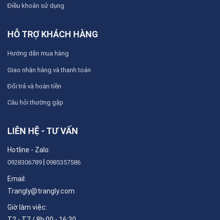
Điều khoản sử dụng
HỖ TRỢ KHÁCH HÀNG
Hướng dẫn mua hàng
Giao nhận hàng và thanh toán
Đổi trả và hoàn tiền
Câu hỏi thường gặp
LIÊN HỆ - TƯ VẤN
Hotline - Zalo:
|
0928306789
0985357586
Email:
Trangly@trangly.com
Giờ làm việc:
T2 - T7 / 8h:00 - 16:30