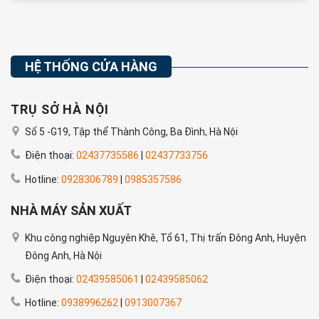
HỆ THỐNG CỬA HÀNG
TRỤ SỞ HÀ NỘI
Số 5 -G19, Tập thể Thành Công, Ba Đình, Hà Nội
Điện thoại:
02437735586
|
02437733756
Hotline:
0928306789
|
0985357586
NHÀ MÁY SẢN XUẤT
Khu công nghiệp Nguyên Khê, Tổ 61, Thị trấn Đông Anh, Huyện
Đông Anh, Hà Nội
Điện thoại:
02439585061
|
02439585062
Hotline:
0938996262
|
0913007367