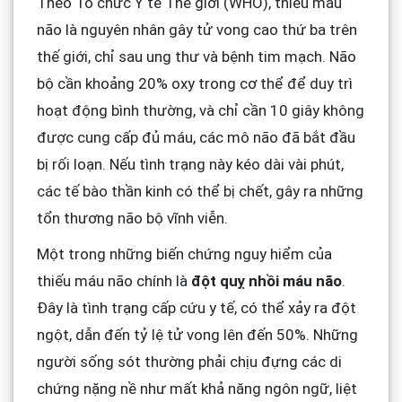
Theo Tổ chức Y tế Thế giới (WHO), thiếu máu
não là nguyên nhân gây tử vong cao thứ ba trên
thế giới, chỉ sau ung thư và bệnh tim mạch. Não
bộ cần khoảng 20% oxy trong cơ thể để duy trì
hoạt động bình thường, và chỉ cần 10 giây không
được cung cấp đủ máu, các mô não đã bắt đầu
bị rối loạn. Nếu tình trạng này kéo dài vài phút,
các tế bào thần kinh có thể bị chết, gây ra những
tổn thương não bộ vĩnh viễn.
Một trong những biến chứng nguy hiểm của
thiếu máu não chính là
đột quỵ nhồi máu não
.
Đây là tình trạng cấp cứu y tế, có thể xảy ra đột
ngột, dẫn đến tỷ lệ tử vong lên đến 50%. Những
người sống sót thường phải chịu đựng các di
chứng nặng nề như mất khả năng ngôn ngữ, liệt