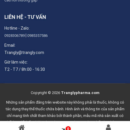
Câu hỏi thường gặp
LIÊN HỆ - TƯ VẤN
Hotline - Zalo:
|
0928306789
0985357586
Email:
Trangly@trangly.com
Giờ làm việc:
T2 - T7 / 8h:00 - 16:30
Copyright © 2026
Tranglypharma.com
Những sản phẩm đăng trên website này không phải là thuốc, không có
tác dụng thay thế thuốc chữa bệnh. Hình ảnh và thông tin của sản phẩm
chỉ mang tính chất tham khảo bởi thành phần, mẫu mã nhà sản xuất có
thể thay đổi bất cứ lúc nào mà Trang Ly Pharma chưa thể cập nhật ngay
0
lập tức.