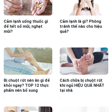
Cảm lạnh uống thuốc gì
Cảm lạnh là gì? Phòng
để hết sổ mũi, nghẹt
tránh thế nào cho hiệu
mũi?
quả?
...
...
Bị chuột rút nên ăn gì để
Cách chữa bị chuột rút
khỏi ngay? TOP 12 thực
khi ngủ HIỆU QUẢ NHẤT
phẩm nên bổ sung
tại nhà
...
...