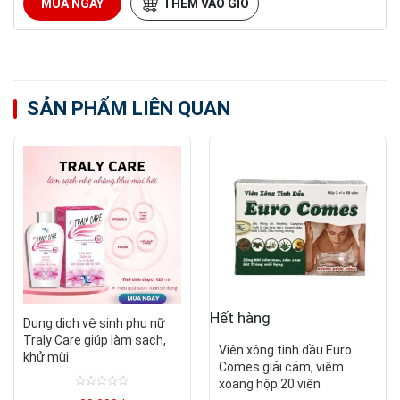
MUA NGAY
THÊM VÀO GIỎ
SẢN PHẨM LIÊN QUAN
Hết hàng
Dung dịch vệ sinh phụ nữ
Traly Care giúp làm sạch,
Viên xông tinh dầu Euro
khử mùi
Comes giải cảm, viêm
xoang hộp 20 viên
Được