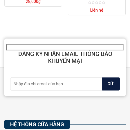
28,000
₫
xếp
hạng
Được
0
Liên hệ
xếp
5
hạng
sao
0
5
sao
ĐĂNG KÝ NHẬN EMAIL THÔNG BÁO
KHUYẾN MẠI
HỆ THỐNG CỬA HÀNG