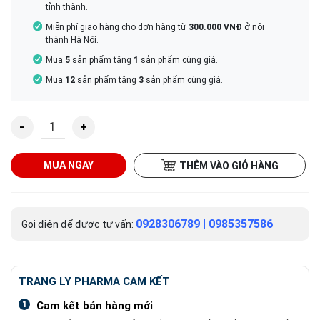
tỉnh thành.
Miễn phí giao hàng cho đơn hàng từ
300.000 VNĐ
ở nội
thành Hà Nội.
Mua
5
sản phẩm tặng
1
sản phẩm cùng giá.
Mua
12
sản phẩm tặng
3
sản phẩm cùng giá.
Bột ngâm chân Traly Foot giúp giảm đau nhức, tê bì, hôi c
MUA NGAY
THÊM VÀO GIỎ HÀNG
0928306789
|
0985357586
Gọi điện để được tư vấn:
TRANG LY PHARMA CAM KẾT
1
Cam kết bán hàng mới