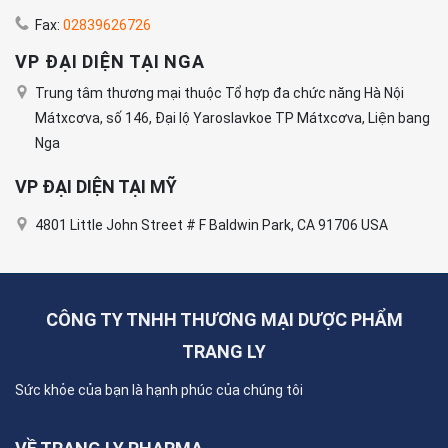
Fax:
02839626726
VP ĐẠI DIỆN TẠI NGA
Trung tâm thương mại thuộc Tổ hợp đa chức năng Hà Nội
Mátxcơva, số 146, Đại lộ Yaroslavkoe TP Mátxcơva, Liện bang
Nga
VP ĐẠI DIỆN TẠI MỸ
4801 Little John Street # F Baldwin Park, CA 91706 USA
CÔNG TY TNHH THƯƠNG MẠI DƯỢC PHẨM
TRANG LY
Sức khỏe của bạn là hạnh phúc của chúng tôi