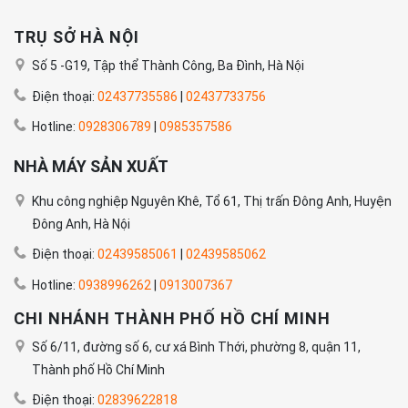
TRỤ SỞ HÀ NỘI
Số 5 -G19, Tập thể Thành Công, Ba Đình, Hà Nội
Điện thoại:
02437735586
|
02437733756
Hotline:
0928306789
|
0985357586
NHÀ MÁY SẢN XUẤT
Khu công nghiệp Nguyên Khê, Tổ 61, Thị trấn Đông Anh, Huyện
Đông Anh, Hà Nội
Điện thoại:
02439585061
|
02439585062
Hotline:
0938996262
|
0913007367
CHI NHÁNH THÀNH PHỐ HỒ CHÍ MINH
Số 6/11, đường số 6, cư xá Bình Thới, phường 8, quận 11,
Thành phố Hồ Chí Minh
Điện thoại:
02839622818