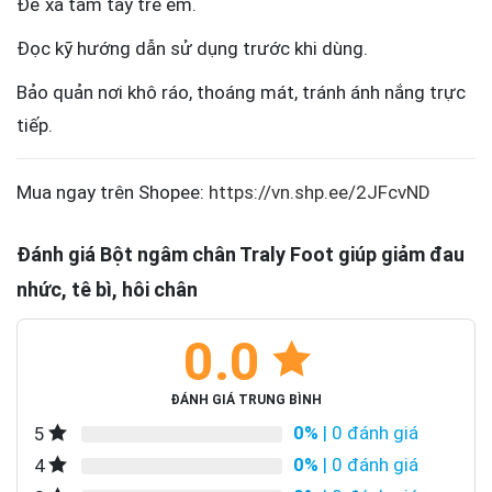
Để xa tầm tay trẻ em.
Đọc kỹ hướng dẫn sử dụng trước khi dùng.
Bảo quản nơi khô ráo, thoáng mát, tránh ánh nắng trực
tiếp.
Mua ngay trên Shopee:
https://vn.shp.ee/2JFcvND
Đánh giá Bột ngâm chân Traly Foot giúp giảm đau
nhức, tê bì, hôi chân
0.0
ĐÁNH GIÁ TRUNG BÌNH
0%
| 0 đánh giá
5
0%
| 0 đánh giá
4